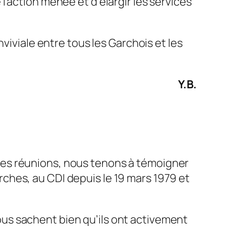
’action menée et d’élargir les services
viviale entre tous les Garchois et les
Y.B.
tes réunions, nous tenons à témoigner
rches, au CDI depuis le 19 mars 1979 et
us sachent bien qu’ils ont activement