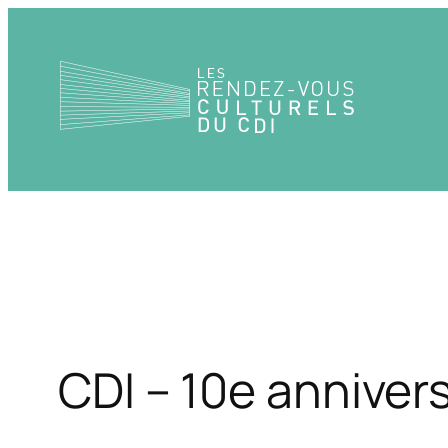
Aller
au
contenu
CDI – 10e anniver