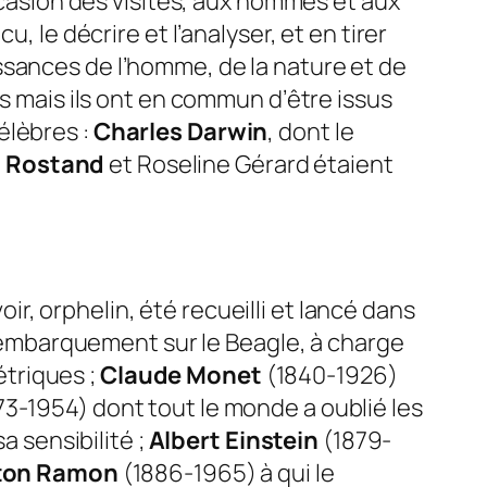
occasion des visites, aux hommes et aux
, le décrire et l’analyser, et en tirer
ssances de l’homme, de la nature et de
es mais ils ont en commun d’être issus
élèbres :
Charles Darwin
, dont le
 Rostand
et Roseline Gérard étaient
r, orphelin, été recueilli et lancé dans
n embarquement sur le Beagle, à charge
triques ;
Claude Monet
(1840-1926)
3-1954) dont tout le monde a oublié les
a sensibilité ;
Albert Einstein
(1879-
ton Ramon
(1886-1965) à qui le