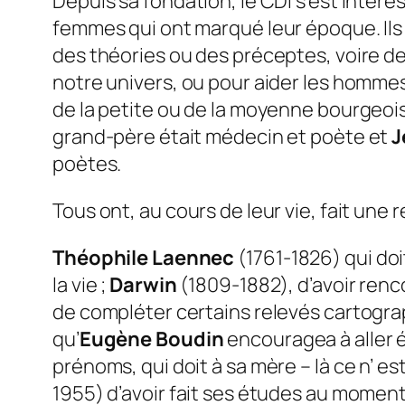
Depuis sa fondation, le CDI s’est intére
femmes qui ont marqué leur époque. Ils on
des théories ou des préceptes, voire d
notre univers, ou pour aider les hommes 
de la petite ou de la moyenne bourgeoi
grand-père était médecin et poète et
J
poètes.
Tous ont, au cours de leur vie, fait une 
Théophile Laennec
(1761-1826) qui doi
la vie ;
Darwin
(1809-1882), d’avoir renc
de compléter certains relevés cartogr
qu’
Eugène Boudin
encouragea à aller é
prénoms, qui doit à sa mère – là ce n’ es
1955) d’avoir fait ses études au moment