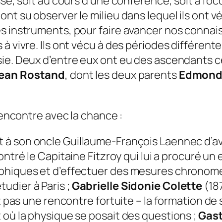
ssé, soit au cours d’une conférence, soit à l’
t su observer le milieu dans lequel ils ont vécu
es instruments, pour faire avancer nos connai
à vivre. Ils ont vécu à des périodes différent
sie. Deux d’entre eux ont eu des ascendants c
ean Rostand
, dont les deux parents
Edmond
rencontre avec la chance :
t à son oncle Guillaume-François Laennec d’avoi
ontré le Capitaine Fitzroy qui lui a procuré u
aphiques et d’effectuer des mesures chronomé
tudier à Paris ;
Gabrielle Sidonie Colette
(187
t pas une rencontre fortuite – la formation de s
 où la physique se posait des questions ;
Gas