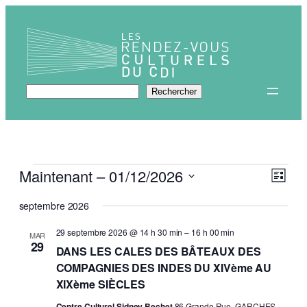
Rechercher
Rechercher
Évènements
Navi
Navi
Maintenant
 – 
01/12/2026
Liste
de
par
Sélectionnez
vues
septembre 2026
une
Évèn
cons
date.
29 septembre 2026 @ 14 h 30 min
–
16 h 00 min
MAR
29
DANS LES CALES DES BÂTEAUX DES
COMPAGNIES DES INDES DU XIVème AU
XIXème SIÈCLES
Centre Culturel Sidney Bechet
86 Grande Rue, GARCHES,