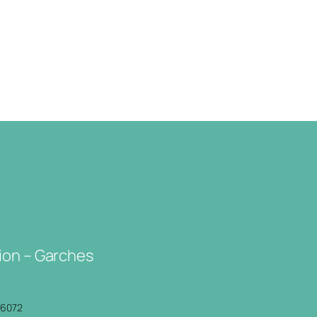
ion – Garches
P6072