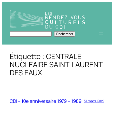
Aller
au
contenu
Rechercher
Rechercher
Étiquette :
CENTRALE
NUCLEAIRE SAINT-LAURENT
DES EAUX
CDI – 10e anniversaire 1979 – 1989
31 mars 1989