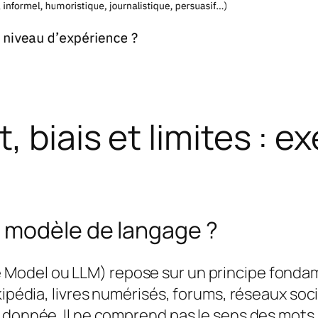
, biais et limites : e
 modèle de langage ?
odel ou LLM) repose sur un principe fondamen
kipédia, livres numérisés, forums, réseaux soci
 donnée. Il ne comprend pas le sens des mots 