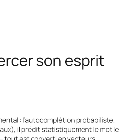
xercer son esprit
tal : l’autocomplétion probabiliste.
aux), il prédit statistiquement le mot le
– tout est converti en vecteurs