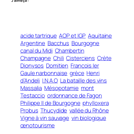
J’aime ça :
acide tartrique
AOP et IGP
Aquitaine
Argentine
Bacchus
Bourgogne
canal du Midi
Chambertin
Champagne
Chili
Cisterciens
Crète
Dionysos
Domitien
François Ier
Gaule narbonnaise
grèce
Henri
d’Andeli
I.N.A.O
La bataille des vins
Massalia
Mésopotamie
mont
Testaccio
ordonnance de Fagon
Philippe II de Bourgogne
phylloxera
Probus
Thucydide
vallée du Rhône
Vigne à vin sauvage
vin biologique
œnotourisme