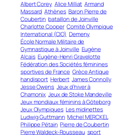
Albert Corey
Alice Milliat
Armand
Massard
Athènes
Baron Pierre de
Coubertin
bataillon de Joinville
Charlotte Cooper
Comité Olympique
International (CIO)
Demeny
École Normale Militaire de
Gymnastique à Joinville
Eugène
Alcais
Eugène-Henri Gravelotte
Fédération des Sociétés féminines
sportives de France
Grèce Antique
handisport
Herbert
James Connolly
Jesse Owens
Jeux d’hiver à
Chamonix
Jeux de Stoke Mandeville
Jeux mondiaux féminins à Göteborg
Jeux Olympiques
Les midinettes
Ludwig Guttmann
Michel MERCKEL
Philippe Pétain
Pierre de Coubertin
Pierre Waldeck-Rousseau
sport