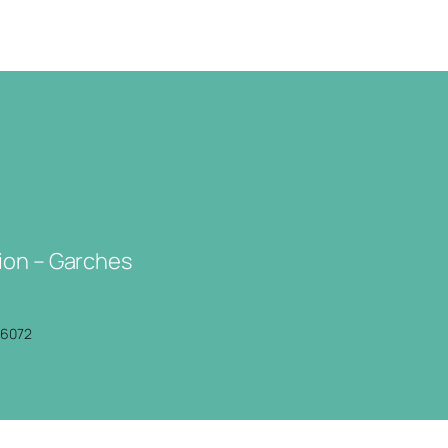
ion – Garches
P6072