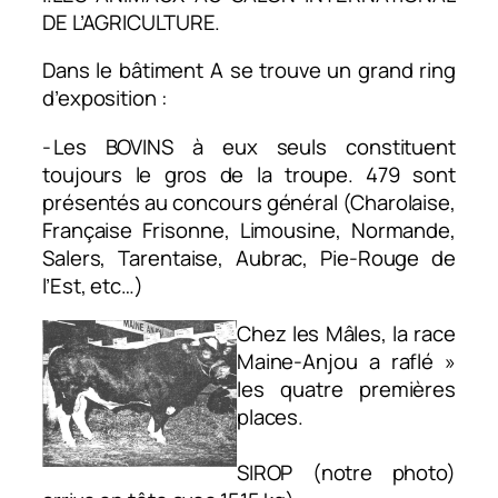
DE L’AGRICULTURE.
Dans le bâtiment A se trouve un grand ring
d’exposition :
- Les BOVINS à eux seuls constituent
toujours le gros de la troupe. 479 sont
présentés au concours général (Charolaise,
Française Frisonne, Limousine, Normande,
Salers, Tarentaise, Aubrac, Pie-Rouge de
l’Est, etc…)
Chez les Mâles, la race
Maine-Anjou a raflé »
les quatre premières
places.​
SIROP (notre photo)