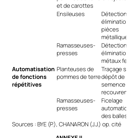
et de carottes
Ensileuses
Détection et
élimination de
pièces
métalliques
Ramasseuses-
Détection et
presses
élimination de
métaux ferreu
Automatisation
Planteuses de
Traçage sillon
de fonctions
pommes de terre
dépôt de la
répétitives
semence et
recouvrement
Ramasseuses-
Ficelage
presses
automatique
des balles
Sources : BYE (P.), CHANARON (J.J.) op. cité
ANNEXE II