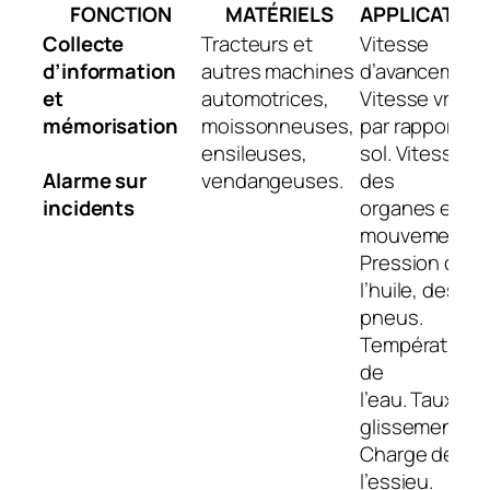
FONCTION
MATÉRIELS
APPLICATIO
Collecte
Tracteurs et
Vitesse
d’information​
autres machines
d’avancement
et
automotrices,
Vitesse vraie
mémorisation​
moissonneuses,
par rapport au
ensileuses,
sol. Vitesse
Alarme sur
vendangeuses.
des
incidents
organes en
mouvement.
Pression de
l’huile, des
pneus.
Température
de
l’eau. Taux de
glissement.
Charge de
l’essieu.