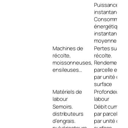
Puissance
instantanée.
Consommatio
énergétique
instantanée e
moyenne
Machines de
Pertes sur
récolte,
récolte.
moissonneuses,
Rendement pa
ensileuses…
parcelle et ∕ o
par unité de
surface
Matériels de
Profondeur d
labour
labour
Semoirs.
Débit cumulé
distributeurs
par parcelle o
d’engrais.
par unité de
pulvérisateurs
surface