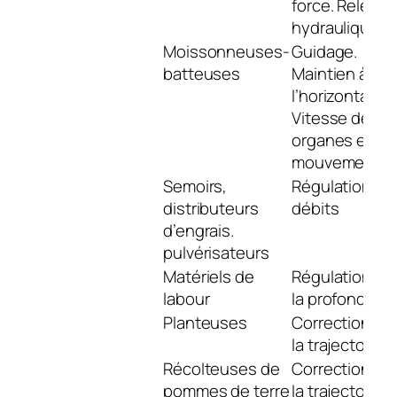
force. Releva
hydraulique
Moissonneuses-
Guidage.
batteuses
Maintien à
l’horizontale.
Vitesse des
organes en
mouvement
Semoirs,
Régulation de
distributeurs
débits
d’engrais.
pulvérisateurs
Matériels de
Régulation de
labour
la profondeur
Planteuses
Correction de
la trajectoire
Récolteuses de
Correction de
pommes de terre
la trajectoire