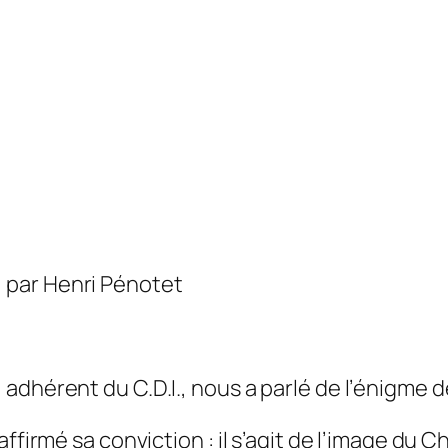
 par Henri Pénotet
adhérent du C.D.I., nous a parlé de l’énigme
d
ffirmé sa conviction : il s’agit de l’image
du
Ch