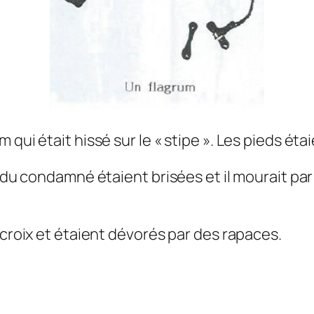
qui était hissé sur le « stipe ». Les pieds étai
s du condamné étaient brisées et il mourait pa
 croix et étaient dévorés par des rapaces.