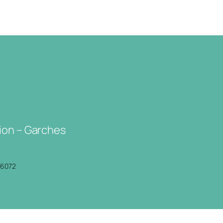
ion – Garches
P6072