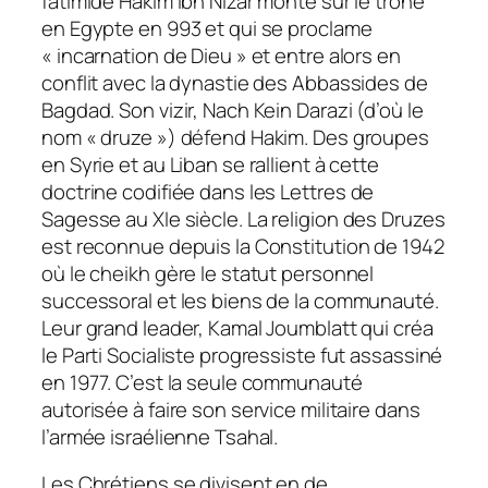
fatimide Hakim Ibn Nizar monté sur le trône
en Egypte en 993 et qui se proclame
« incarnation de Dieu » et entre alors en
conflit avec la dynastie des Abbassides de
Bagdad. Son vizir, Nach Kein Darazi (d’où le
nom « druze ») défend Hakim. Des groupes
en Syrie et au Liban se rallient à cette
doctrine codifiée dans les
Lettres de
Sagesse
au XIe siècle. La religion des Druzes
est reconnue depuis la Constitution de 1942
où le cheikh gère le statut personnel
successoral et les biens de la communauté.
Leur grand leader, Kamal Joumblatt qui créa
le Parti Socialiste progressiste fut assassiné
en 1977. C’est la seule communauté
autorisée à faire son service militaire dans
l’armée israélienne Tsahal.
Les Chrétiens se divisent en de