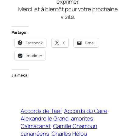
exprimer.
Merci
et à bientôt
pour votre prochaine
visite.
Partager :
Facebook
X
E-mail
Imprimer
J’aime ça :
Accords de Taëf
Accords du Caire
Alexandre le Grand
amorites
Caïmacanat
Camille Chamoun
cananéens
Charles Hélou