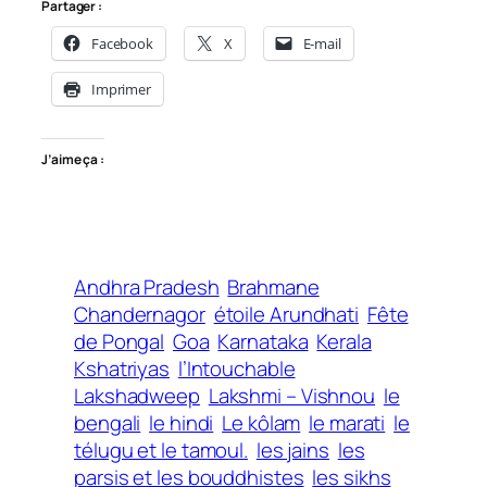
Partager :
Facebook
X
E-mail
Imprimer
J’aime ça :
Andhra Pradesh
Brahmane
Chandernagor
étoile Arundhati
Fête
de Pongal
Goa
Karnataka
Kerala
Kshatriyas
l’Intouchable
Lakshadweep
Lakshmi – Vishnou
le
bengali
le hindi
Le kôlam
le marati
le
télugu et le tamoul.
les jains
les
parsis et les bouddhistes
les sikhs