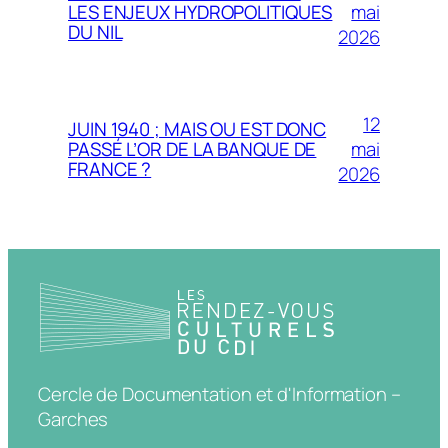
mai
LES ENJEUX HYDROPOLITIQUES
DU NIL
2026
12
JUIN 1940 ; MAIS OU EST DONC
mai
PASSÉ L’OR DE LA BANQUE DE
FRANCE ?
2026
Cercle de Documentation et d'Information –
Garches