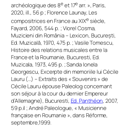
e
e
archéologique des 8
et 17
arr. », Paris,
2020, ill., 56 p ; Florence Launay,
Les
e
compositrices en France au XIX
siècle
,
Fayard, 2006, 544 p. ; Viorel Cosma,
Muzicieni din România – Lexicon
, București,
Ed. Muzicală, 1970, 475 p. ; Vasile Tomescu,
Histoire des relations musicales entre la
France et la Roumanie
, Bucuresti, Ed.
Muzicala, 1973, 495 p. ; Sanda Ionela
Georgescu,
Excerpte din memoriile lui Cécile
Lauru
(…)
– Extraits des « Souvenirs » de
Cécile Lauru épouse Paleolog concernant
son séjour à la cour du dernier Empereur
d’Allemagne),
Bucuresti,
Ed. Panthéon
, 2007,
59 p.il ; André Paleologue, « Musicienne
française en Roumanie », dans
Réforme
,
septembre,1999.