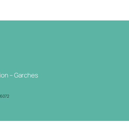
ion – Garches
P6072