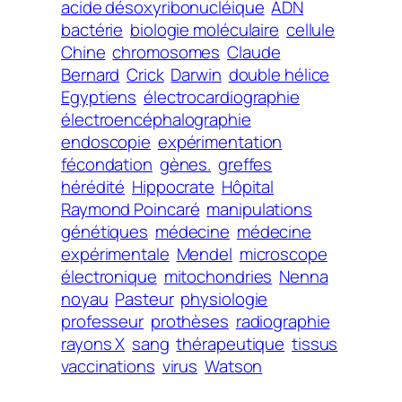
acide désoxyribonucléique
ADN
bactérie
biologie moléculaire
cellule
Chine
chromosomes
Claude
Bernard
Crick
Darwin
double hélice
Egyptiens
électrocardiographie
électroencéphalographie
endoscopie
expérimentation
fécondation
gènes.
greffes
hérédité
Hippocrate
Hôpital
Raymond Poincaré
manipulations
génétiques
médecine
médecine
expérimentale
Mendel
microscope
électronique
mitochondries
Nenna
noyau
Pasteur
physiologie
professeur
prothèses
radiographie
rayons X
sang
thérapeutique
tissus
vaccinations
virus
Watson