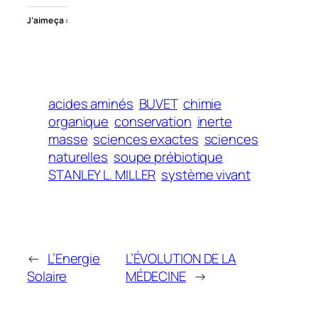
J’aime ça :
acides aminés
BUVET
chimie
organique
conservation
inerte
masse
sciences exactes
sciences
naturelles
soupe prébiotique
STANLEY L. MILLER
système vivant
←
L’Energie
L’ÉVOLUTION DE LA
Solaire
MÉDECINE
→