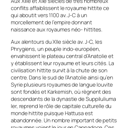
Aux XIIIe et XIIe siècles de très nombreux
conflits affaiblissent le royaume hittite ce
qui aboutit vers 1100 av. J-C à un
morcellement de l’empire donnant
naissance aux royaumes néo- hittites.
Aux alentours du XIIe siècle av. J-C, les
Phrygiens, un peuple indo-européen,
envahissent le plateau central d’Anatolie et
y établissent leur royaume et leurs cités. La
civilisation hittite survit à la chute de son
centre. Dans le sud de l’Anatolie ainsi qu’en
Syrie plusieurs royaumes de langue louvite
sont fondés et Karkemish, où règnent des
descendants de la dynastie de Suppiluliuma
Ier, reprend le rôle de capitale culturelle du
monde hittite puisque Hattusa est
abandonnée. Un nombre important de petits
royaumes voient le jour en Cappadoce. Ces