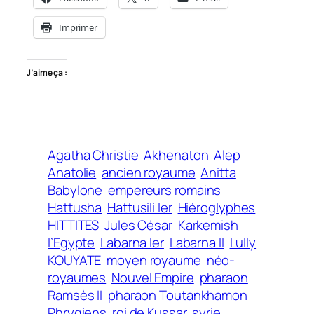
Imprimer
J’aime ça :
Agatha Christie
Akhenaton
Alep
Anatolie
ancien royaume
Anitta
Babylone
empereurs romains
Hattusha
Hattusili Ier
Hiéroglyphes
HITTITES
Jules César
Karkemish
l’Egypte
Labarna Ier
Labarna II
Lully
KOUYATE
moyen royaume
néo-
royaumes
Nouvel Empire
pharaon
Ramsès II
pharaon Toutankhamon
Phrygiens
roi de Kussar
syrie