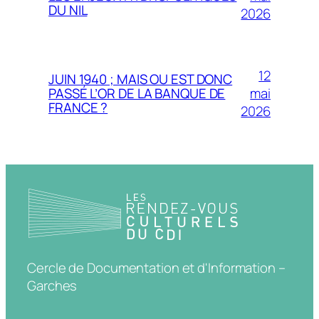
DU NIL
2026
12
JUIN 1940 ; MAIS OU EST DONC
mai
PASSÉ L’OR DE LA BANQUE DE
FRANCE ?
2026
Cercle de Documentation et d'Information –
Garches