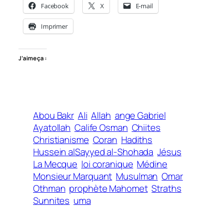
Facebook
X
E-mail
Imprimer
J’aime ça :
Abou Bakr
Ali
Allah
ange Gabriel
Ayatollah
Calife Osman
Chiites
Christianisme
Coran
Hadiths
Hussein al­Sayyed al-Shohada
Jésus
La Mecque
loi coranique
Médine
Monsieur Marquant
Musulman
Omar
Othman
prophète Mahomet
Straths
Sunnites
uma