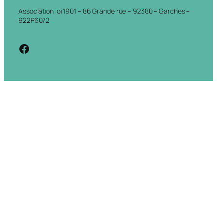
Association loi 1901 – 86 Grande rue – 92380 – Garches –
922P6072
https://www.facebook.com/cdigarche