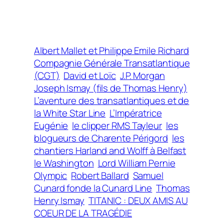
Albert Mallet et Philippe Emile Richard
Compagnie Générale Transatlantique
(CGT)
David et Loïc
J.P. Morgan
Joseph Ismay (fils de Thomas Henry)
L’aventure des transatlantiques et de
la White Star Line
L’Impératrice
Eugénie
le clipper RMS Tayleur
les
blogueurs de Charente Périgord
les
chantiers Harland and Wolff à Belfast
le Washington
Lord William Pernie
Olympic
Robert Ballard
Samuel
Cunard fonde la Cunard Line
Thomas
Henry Ismay
TITANIC : DEUX AMIS AU
COEUR DE LA TRAGÉDIE