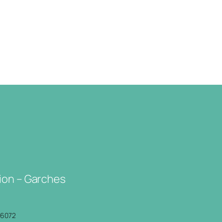
ion – Garches
P6072