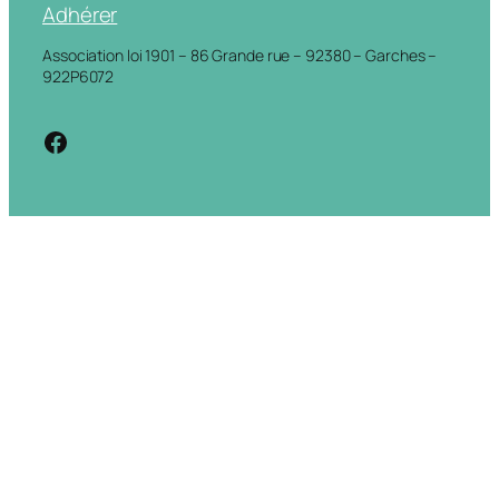
Adhérer
Association loi 1901 – 86 Grande rue – 92380 – Garches –
922P6072
https://www.facebook.com/cdigarche