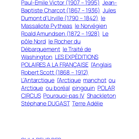
Paul-Emile Victor (1907 – 1995)
Jean-
Baptiste Charcot (1867 – 1936)
Jules
Dumont d’Urville (1790 – 1842)
le
Massaliote Pytheas
le Norvégien
Roald Amundsen (1872 – 1928)
Le
pôle Nord
le Rocher du
Débarquement
le Traité de
Washington
LES EXPÉDITIONS
POLAIRES A LA FRANÇAISE
l’Anglais
Robert Scott (1868 – 1912)
L’Antarctique
l’Arctique
manchot
ou
Arctique
ou boréal
pingouin
POLAR
CIRCUS
Pourquoi-pas IV
Shackleton
Stéphane DUGAST
Terre Adélie