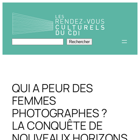
Aller
au
contenu
Rechercher
Rechercher
QUI A PEUR DES
FEMMES
PHOTOGRAPHES ?
LA CONQUÊTE DE
NOUVEAUX HORIZONS