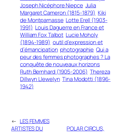
Joseph Nicéphore Niepce
Julia
Margaret Cameron (1815-1879)
Kiki
de Montparnasse
Lotte Erell (1903-
1991)
Louis Daguerre en France et
William Fox Talbot
Lucie Moholy
(1894-1989)
outil d’expression et
d’émancipation
photographie
Qui a
peur des femmes photographes ? La
conquête de nouveaux horizons
Ruth Bernhard (1905-2006)
Thereza
Dillwyn Llewelyn
Tina Modotti (1896-
1942)
←
LES FEMMES
ARTISTES DU
POLAR CIRCUS,