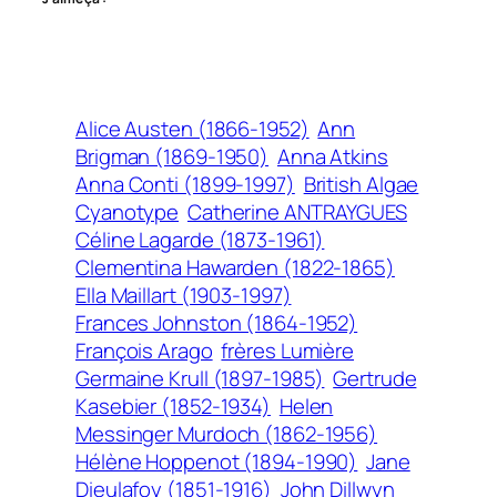
Alice Austen (1866-1952)
Ann
Brigman (1869-1950)
Anna Atkins
Anna Conti (1899-1997)
British Algae
Cyanotype
Catherine ANTRAYGUES
Céline Lagarde (1873-1961)
Clementina Hawarden (1822-1865)
Ella Maillart (1903-1997)
Frances Johnston (1864-1952)
François Arago
frères Lumière
Germaine Krull (1897-1985)
Gertrude
Kasebier (1852-1934)
Helen
Messinger Murdoch (1862-1956)
Hélène Hoppenot (1894-1990)
Jane
Dieulafoy (1851-1916)
John Dillwyn