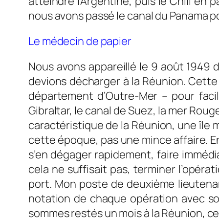
atteindre l’Argentine, puis le Chili en
nous avons passé le canal du Panama pou
Le médecin de papier
Nous avons appareillé le 9 août 1949 d
devions décharger à la Réunion. Cette r
département d’Outre-Mer – pour facili
Gibraltar, le canal de Suez, la mer Roug
caractéristique de la Réunion, une île 
cette époque, pas une mince affaire. En 
s’en dégager rapidement, faire immédi
cela ne suffisait pas, terminer l’opéra
port. Mon poste de deuxième lieutenant
notation de chaque opération avec son
sommes restés un mois à la Réunion, ce q