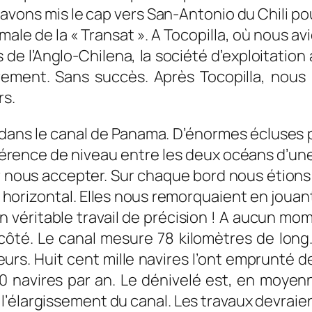
avons mis le cap vers San-Antonio du Chili po
ale de la « Transat ». A Tocopilla, où nous 
 de l’Anglo-Chilena, la société d’exploitation
ement. Sans succès. Après Tocopilla, nous
rs.
 dans le canal de Panama. D’énormes écluses
différence de niveau entre les deux océans d’
r nous accepter. Sur chaque bord nous étions
 horizontal. Elles nous remorquaient en jouan
 véritable travail de précision ! A aucun mom
té. Le canal mesure 78 kilomètres de long.
eurs. Huit cent mille navires l’ont emprunté 
0 navires par an. Le dénivelé est, en moyen
’élargissement du canal. Les travaux devraien