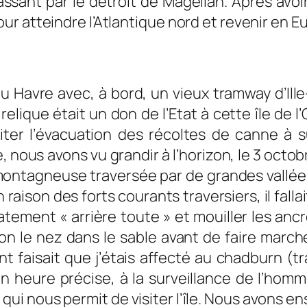
 passant par le détroit de Magellan. Après avo
r atteindre l’Atlantique nord et revenir en E
u Havre avec, à bord, un vieux tramway d’Ille
elique était un don de l’Etat à cette île de l
ter l’évacuation des récoltes de canne à su
e, nous avons vu grandir à l’horizon, le 3 octob
montagneuse traversée par de grandes vallées
raison des forts courants traversiers, il falla
atement « arrière toute » et mouiller les an
tion le nez dans le sable avant de faire marc
 faisait que j’étais affecté au chadburn (tr
 heure précise, à la surveillance de l’homm
ui nous permit de visiter l’île. Nous avons e