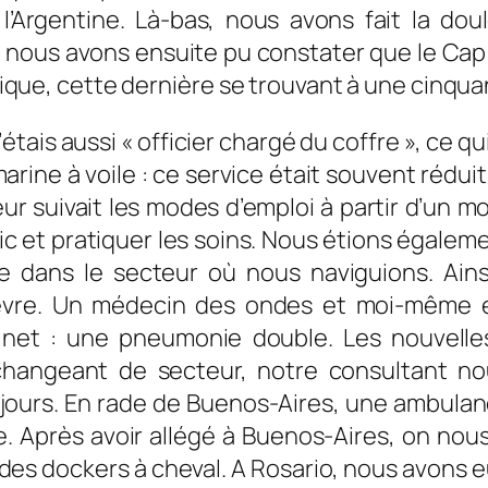
l’Argentine. Là-bas, nous avons fait la do
ne, nous avons ensuite pu constater que le C
frique, cette dernière se trouvant à une cinqua
’étais aussi « officier chargé du coffre », ce qu
 marine à voile : ce service était souvent réd
eur suivait les modes d’emploi à partir d’un
stic et pratiquer les soins. Nous étions égal
e dans le secteur où nous naviguions. Ains
fièvre. Un médecin des ondes et moi-même e
t net : une pneumonie double. Les nouvelle
changeant de secteur, notre consultant no
ours. En rade de Buenos-Aires, une ambulanc
ce. Après avoir allégé à Buenos-Aires, on nous
s dockers à cheval. A Rosario, nous avons eu l