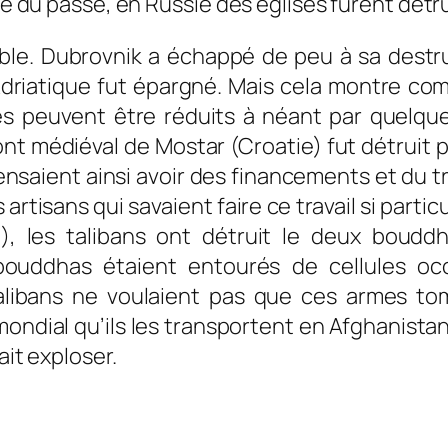
ase du passé, en Russie des églises furent détr
ible. Dubrovnik a échappé de peu à sa destru
Adriatique fut épargné. Mais cela montre com
es peuvent être réduits à néant par quelque
pont médiéval de Mostar (Croatie) fut détrui
s pensaient ainsi avoir des financements et du 
artisans qui savaient faire ce travail si part
), les talibans ont détruit le deux boud
es bouddhas étaient entourés de cellules o
alibans ne voulaient pas que ces armes t
ndial qu’ils les transportent en Afghanistan
ait exploser.