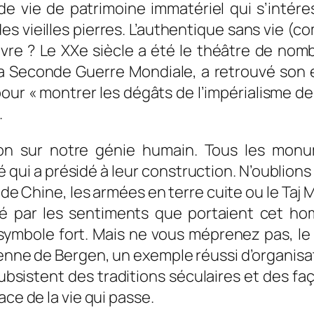
 vie de patrimoine immatériel qui s’intéress
des vieilles pierres. L’authentique sans vie 
vivre ? Le XXe siècle a été le théâtre de no
econde Guerre Mondiale, a retrouvé son écl
pour « montrer les dégâts de l’impérialisme de
.
tion sur notre génie humain. Tous les mon
é qui a présidé à leur construction. N’oublio
e de Chine, les armées en terre cuite ou le Taj 
é par les sentiments que portaient cet ho
symbole fort. Mais ne vous méprenez pas, le 
égienne de Bergen, un exemple réussi d’organi
bsistent des traditions séculaires et des faço
ace de la vie qui passe.