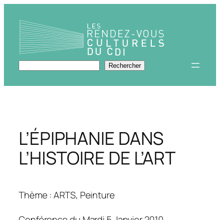
Aller
au
contenu
Rechercher
Rechercher
L’ÉPIPHANIE DANS
L’HISTOIRE DE L’ART
Thème : ARTS, Peinture
Conférence du Mardi 5 Janvier 2010