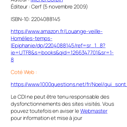
Éditeur : Cerf (5 novembre 2009)
ISBN-10: 2204088145
https://www.amazon.fr/Louange-veille-
Homélies-temps-
lEpiphanie/dp/2204088145/ref=sr_1_8?
ie=UTF8&s=books&qid=1266347701&sr=1-
8
Coté Web :
https://www.1000questions.net/fr/Noel/qui_son
Le CDI ne peut être tenu responsable des
dysfonctionnements des sites visités. Vous
pouvez toutefois en aviser le
Webmaster
pour information et mise à jour