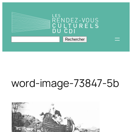
Aller
au
contenu
Rechercher
Rechercher
word-image-73847-5b