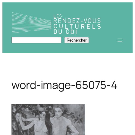
Aller
au
contenu
Rechercher
Rechercher
word-image-65075-4