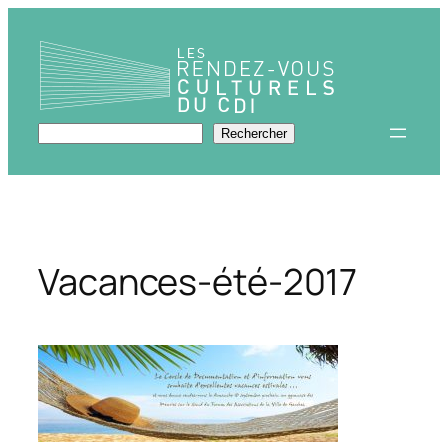
Aller
au
contenu
Rechercher
Rechercher
Vacances-été-2017