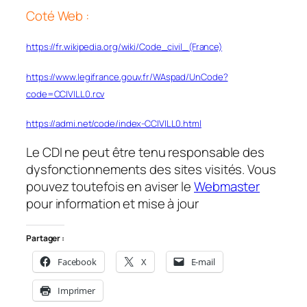
Coté Web :
https://fr.wikipedia.org/wiki/Code_civil_(France)
https://www.legifrance.gouv.fr/WAspad/UnCode?
code=CCIVILL0.rcv
https://admi.net/code/index-CCIVILL0.html
Le CDI ne peut être tenu responsable des
dysfonctionnements des sites visités. Vous
pouvez toutefois en aviser le
Webmaster
pour information et mise à jour
Partager :
Facebook
X
E-mail
Imprimer