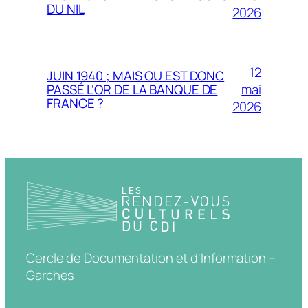
DU NIL
2026
12
JUIN 1940 ; MAIS OU EST DONC
mai
PASSÉ L’OR DE LA BANQUE DE
FRANCE ?
2026
Cercle de Documentation et d'Information –
Garches