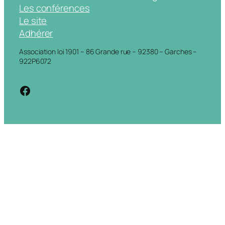
Les conférences
Le site
Adhérer
Association loi 1901 – 86 Grande rue – 92380 – Garches –
922P6072
https://www.facebook.com/cdigarche