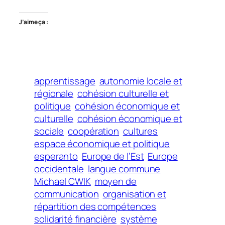
J’aime ça :
apprentissage
autonomie locale et
régionale
cohésion culturelle et
politique
cohésion économique et
culturelle
cohésion économique et
sociale
coopération
cultures
espace économique et politique
esperanto
Europe de l’Est
Europe
occidentale
langue commune
Michael CWIK
moyen de
communication
organisation et
répartition des compétences
solidarité financière
système