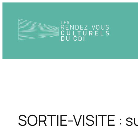
Aller
au
contenu
SORTIE-VISITE : s