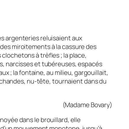
es argenteries reluisaient aux
t des miroitements à la cassure des
clochetons à trèfles ; la place,
ets, narcisses et tubéreuses, espacés
; la fontaine, au milieu, gargouillait,
rchandes, nu-tête, tournaient dans du
(Madame Bovary)
noyée dans le brouillard, elle
te d’un mouvement monotone, jusqu’à