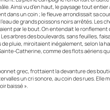
pâle. Ainsi vu d’en haut, le paysage tout entie
ent dans un coin ; le fleuve arrondissait sa cou
 l’eau de grands poissons noirs arrêtés. Les
ient par le bout. On entendait le ronflement
 Les arbres des boulevards, sans feuilles, faisa
ts de pluie, miroitaient inégalement, selon la 
Sainte-Catherine, comme des flots aériens qui
en bonnet grec, frottaient la devanture des bo
rvalles un cri sonore, au coin des rues. Elle ma
oir baissé ».