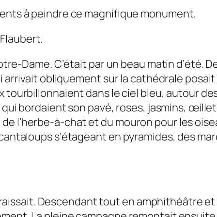
oments à peindre ce magnifique monument.
Flaubert.
 Notre-Dame. C’était par un beau matin d’été. D
i arrivait obliquement sur la cathédrale posai
tourbillonnaient dans le ciel bleu, autour des 
s qui bordaient son pavé, roses, jasmins, œill
 l’herbe-à-chat et du mouron pour les oiseaux 
s cantaloups s’étageant en pyramides, des ma
paraissait. Descendant tout en amphithéâtre et 
usément. La pleine campagne remontait ensui