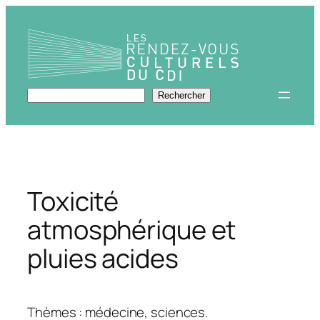
Aller
au
contenu
Rechercher
Rechercher
Toxicité
atmosphérique et
pluies acides
Thèmes : médecine, sciences.