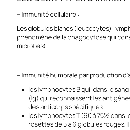
– Immunité cellulaire :
Les globules blancs (leucocytes), lymp
phénomène de la phagocytose qui consist
microbes).
– Immunité humorale par production d’a
les lymphocytes B qui, dans le sang
(lg) qui reconnaissent les antigènes
des anticorps spécifiques.
les lymphocytes T (60 à 75% dans l
rosettes de 5 à 6 globules rouges. 