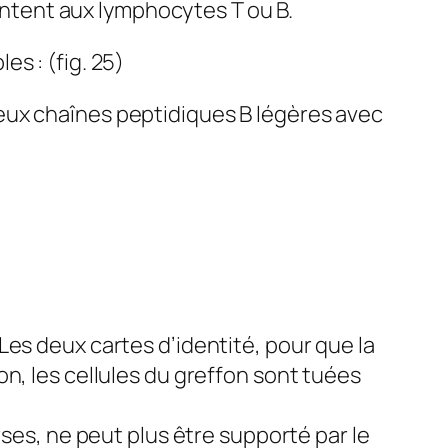
entent aux lymphocytes T ou B.
s : (fig. 25)
eux chaînes peptidiques B légères avec
 Les deux cartes d’identité, pour que la
on, les cellules du greffon sont tuées
erses, ne peut plus être supporté par le