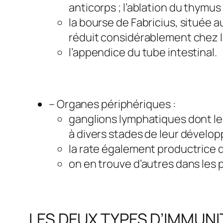
anticorps ; l’ablation du thymu
la bourse de Fabricius, située a
réduit considérablement chez le
l’appendice du tube intestinal.
– Organes périphériques :
ganglions lymphatiques dont le
à divers stades de leur dévelo
la rate également productrice 
on en trouve d’autres dans les 
LES DEUX TYPES D’IMMUNI