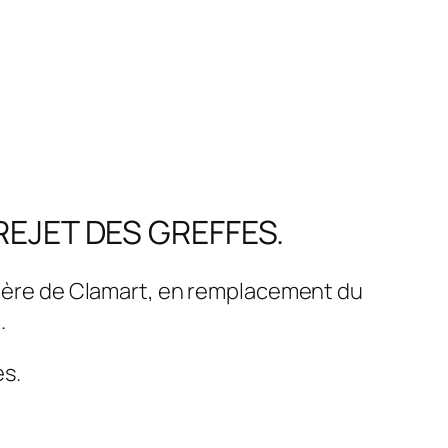
REJET DES GREFFES.
éclère de Clamart, en remplacement du
.
es.