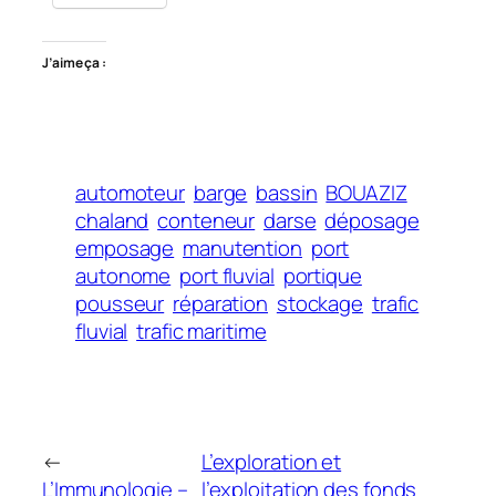
J’aime ça :
automoteur
barge
bassin
BOUAZIZ
chaland
conteneur
darse
déposage
emposage
manutention
port
autonome
port fluvial
portique
pousseur
réparation
stockage
trafic
fluvial
trafic maritime
←
L’exploration et
L’Immunologie –
l’exploitation des fonds