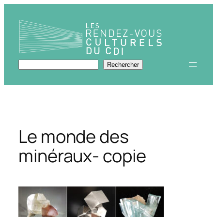
Aller
au
contenu
Rechercher
Rechercher
Le monde des
minéraux- copie