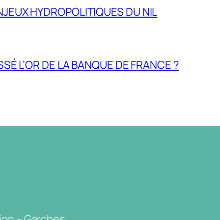
NJEUX HYDROPOLITIQUES DU NIL
ASSÉ L’OR DE LA BANQUE DE FRANCE ?
ion – Garches