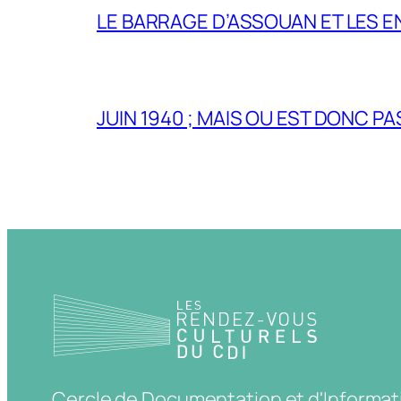
LE BARRAGE D’ASSOUAN ET LES E
JUIN 1940 ; MAIS OU EST DONC P
Cercle de Documentation et d'Informat