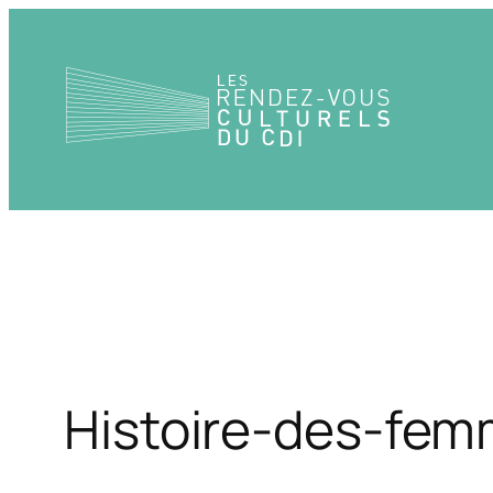
Aller
au
contenu
Histoire-des-fem