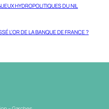
NJEUX HYDROPOLITIQUES DU NIL
ASSÉ L’OR DE LA BANQUE DE FRANCE ?
ion – Garches