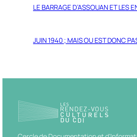
LE BARRAGE D’ASSOUAN ET LES E
JUIN 1940 ; MAIS OU EST DONC P
Cercle de Documentation et d'Informat