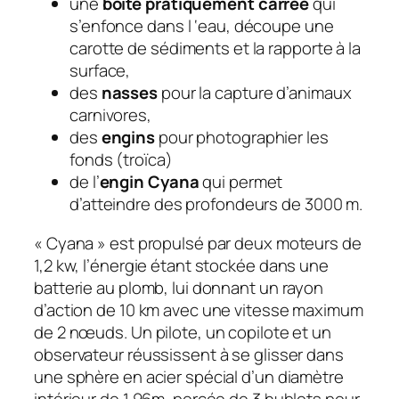
une
boîte pratiquement carrée
qui
s’enfonce dans l ‘eau, découpe une
carotte de sédiments et la rapporte à la
surface,
des
nasses
pour la capture d’animaux
carnivores,
des
engins
pour photographier les
fonds (troïca)
de l’
engin Cyana
qui permet
d’atteindre des profondeurs de 3000 m.
« Cyana » est propulsé par deux moteurs de
1,2 kw, l’énergie étant stockée dans une
batterie au plomb, lui donnant un rayon
d’action de 10 km avec une vitesse maximum
de 2 nœuds. Un pilote, un copilote et un
observateur réussissent à se glisser dans
une sphère en acier spécial d’un diamètre
intérieur de 1,96m, percée de 3 hublots pour