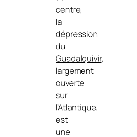
centre,
la
dépression
du
Guadalquivir
,
largement
ouverte
sur
l’Atlantique,
est
une