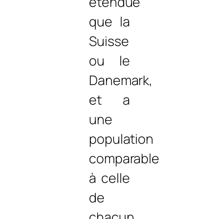
étendue
que la
Suisse
ou le
Danemark,
et a
une
population
comparable
à celle
de
chacun