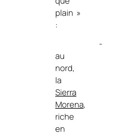
que
plain »
:
‑
au
nord,
la
Sierra
Morena
,
riche
en