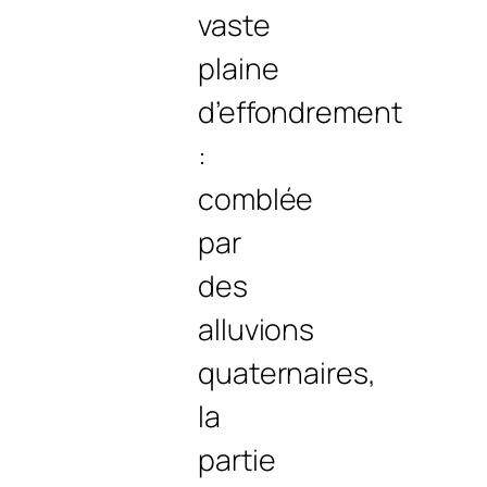
vaste
plaine
d’effondrement
:
comblée
par
des
alluvions
quaternaires,
la
partie