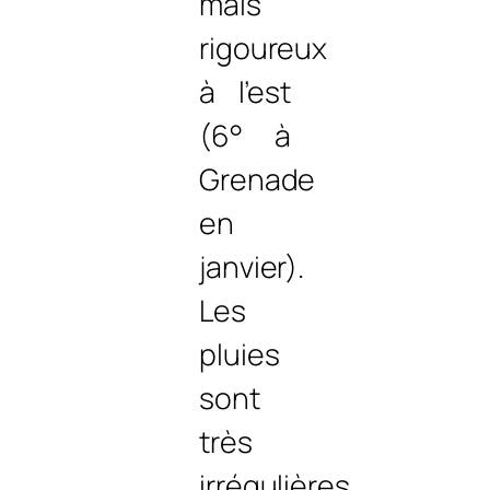
mais
rigoureux
à l’est
(6° à
Grenade
en
janvier).
Les
pluies
sont
très
irrégulières