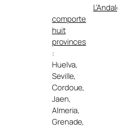
L’Andalou
comporte
huit
provinces
:
Huelva,
Seville,
Cordoue,
Jaen,
Almeria,
Grenade,