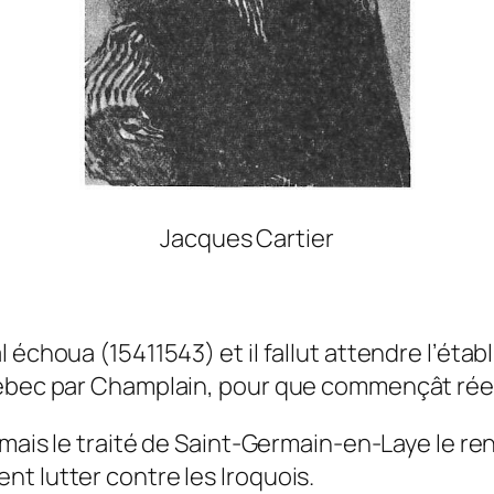
Jacques Cartier
 échoua (1541­1543) et il fallut attendre l’ét
uébec par Champlain, pour que commençât réel
 mais le traité de Saint-Germain-en-Laye le re
t lutter contre les Iroquois.