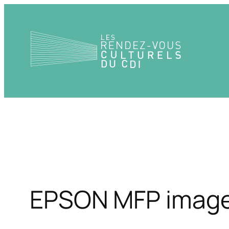
Aller
au
contenu
EPSON MFP imag