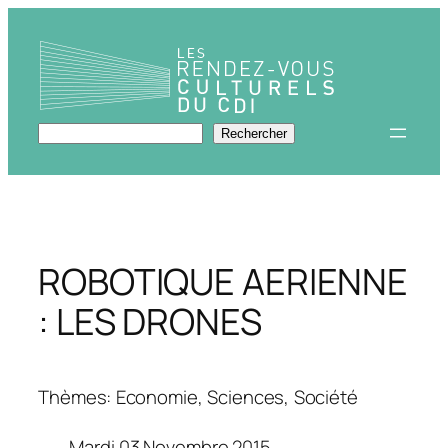
Aller
au
contenu
Rechercher
Rechercher
ROBOTIQUE AERIENNE
: LES DRONES
Thèmes: Economie, Sciences, Société
Mardi 03 Novembre 2015