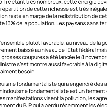
’offre étant très nombreux, cette énergie dev
épartition de cette richesse est très inégale
tion reste en marge de la redistribution de c
3% de la population. Les paysans sans terre
l’ensemble plutôt favorable, au niveau de la 
rement baissé au niveau de l’Etat fédéral mais
 grosses coupures a été lancée le 8 novembre 
nistre s’est montré aussi favorable à la digi
raiment besoin.
ndouisme fondamentaliste qui a engendré des a
hindouisme fondamentaliste est un ferment de 
andes manifestations visent la pollution, les a
lement du BJP qui a perdu récemment les élect