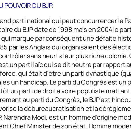
AU POUVOIR DU BJP.
and parti national qui peut concurrencer le Pa
oire du BJP date de 1998 mais en 2004 le part
4 qui marque par conséquent une défaite histo
885 par les Anglais qui organisaient des élect
ontrôler sans heurts leur plus riche colonie. 
 un parti laïc qui se dit neutre par rapport au
force, qui était d’être un parti dynastique (q
es un handicap. Le parti du Congrès est un p
tôt un parti de droite voire populiste mettant
irement au parti du Congrès, le BJP est hindoui
avorise la débureaucratisation et la dérégleme
BJP, Narendra Modi, est un homme d’origine mo
evient Chief Minister de son état. Homme modern