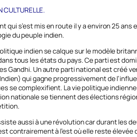
N CULTURELLE.
qui s’est mis en route il y a environ 25 ans et
gie du peuple indien.
litique indien se calque sur le modèle britann
ans tous les états du pays. Ce parti est domi
es Gandhi. Un autre parti national est créé ver
e Indien) qui gagne progressivement de l’infl
s se complexifient. La vie politique indienne
on nationale se tiennent des élections régio
tition.
ste aussi à une révolution car durant les de
est contrairement à l’est où elle reste élev