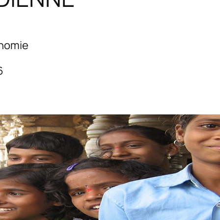
onomie
6