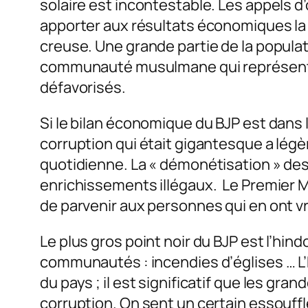
solaire est incontestable. Les appels d
apporter aux résultats économiques la r
creuse. Une grande partie de la popula
communauté musulmane qui représente 1
défavorisés.
Si le bilan économique du BJP est dans 
corruption qui était gigantesque a légè
quotidienne. La « démonétisation » des
enrichissements illégaux. Le Premier Mi
de parvenir aux personnes qui en ont v
Le plus gros point noir du BJP est l’hi
communautés : incendies d’églises … L’
du pays ; il est significatif que les gr
corruption. On sent un certain essouff