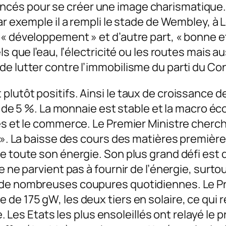
és pour se créer une image charismatique. Il
par exemple il a rempli le stade de Wembley, à
« développement » et d’autre part, « bonne et
s que l’eau, l’électricité ou les routes mais au
de lutter contre l’immobilisme du parti du C
lutôt positifs. Ainsi le taux de croissance de
r de 5 %. La monnaie est stable et la macro éco
ges et le commerce. Le Premier Ministre cherc
ia ». La baisse des cours des matières premiè
e toute son énergie. Son plus grand défi est d
 ne parvient pas à fournir de l’énergie, surtou
 de nombreuses coupures quotidiennes. Le Pre
de 175 gW, les deux tiers en solaire, ce qui 
s Etats les plus ensoleillés ont relayé le p