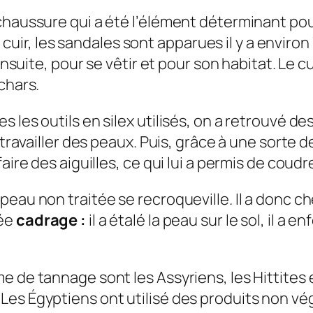
chaussure qui a été l’élément déterminant pou
 du cuir, les sandales sont apparues il y a envir
ensuite, pour se vêtir et pour son habitat. Le cu
chars.
 les outils en silex utilisés, on a retrouvé de
 travailler des peaux. Puis, grâce à une sorte 
aire des aiguilles, ce qui lui a permis de coudr
peau non traitée se recroqueville. Il a donc c
lée
cadrage :
il a étalé la peau sur le sol, il a
e de tannage sont les Assyriens, les Hittites 
es Égyptiens ont utilisé des produits non végé