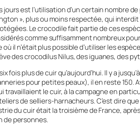
jours est l’utilisation d’un certain nombre de 
ton », plus ou moins respectée, qui interdit l
gées. Le crocodile fait partie de ces espèces
onsidérés comme suffisamment nombreux pour p
où il n’était plus possible d’utiliser les espè
lève des crocodilus Nilus, des iguanes, des py
ix fois plus de cuir qu’aujourd’hui. Il y a jusqu
tanneries pour petites peaux), il en reste 150. A
i travaillaient le cuir, à la campagne en partic
ateliers de selliers-harnacheurs. C’est dire qu
rie du cuir était la troisième de France, après 
n de personnes.