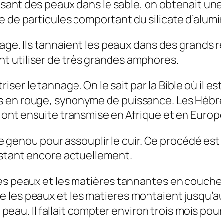
issant des peaux dans le sable, on obtenait un
e de particules comportant du silicate d’alumi
nage. Ils tannaient les peaux dans des grands r
t utiliser de très grandes amphores.
er le tannage. On le sait par la Bible où il es
 en rouge, synonyme de puissance. Les Hébreu
s ont ensuite transmise en Afrique et en Europ
le genou pour assouplir le cuir. Ce procédé est t
istant encore actuellement.
les peaux et les matières tannantes en couch
les peaux et les matières montaient jusqu’au b
la peau. Il fallait compter environ trois mois p