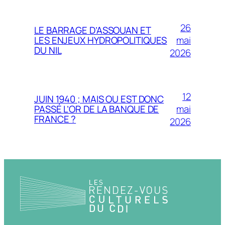
26
LE BARRAGE D’ASSOUAN ET
mai
LES ENJEUX HYDROPOLITIQUES
DU NIL
2026
12
JUIN 1940 ; MAIS OU EST DONC
mai
PASSÉ L’OR DE LA BANQUE DE
FRANCE ?
2026