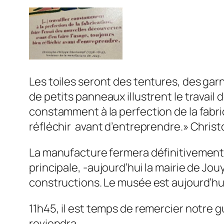
Les toiles seront des tentures, des garn
de petits panneaux illustrent le travai
constamment à la perfection de la fabric
réfléchir avant d’entreprendre.» Chris
La manufacture fermera définitivement s
principale, -aujourd’hui la mairie de J
constructions. Le musée est aujourd’hui
11h45, il est temps de remercier notre g
reviendra.