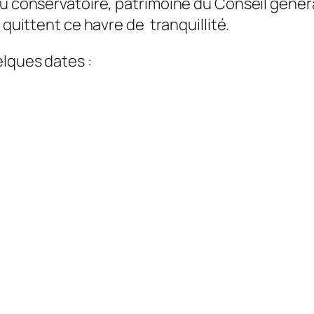
du conservatoire, patrimoine du Conseil généra
 quittent ce havre de tranquillité.
elques dates :