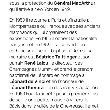
sous la protection du
Général MacArthur
qu’il arrive à New York en 1949.
En 1950 il retourne à Paris et s’installe à
Montparnasse où il renoue avec ses anciens
marchands qui lui organisent des
expositions. En 1955 il obtient la nationalité
française et en 1959 il se convertit au
catholicisme, se fait baptiser à Reims -sa
marraine est
Béatrice Taittinger
et son
parrain
René Lalou
, le directeur des
Champagnes Mumm- et prend le prénom
baptismal de Léonard en hommage à
Léonard de Vinci
et en l’honneur de
Léonard Kimura
, l’un des martyrs au Japon.
En 1960 Foujita achète pour la première fois
de sa vie une petite maison à Villiers-le-
Bâcle dans la vallée de la Chevreuse. Il émet