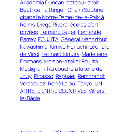
Akademia Duncan
bateau-lavoir
Béatrice Taittinger
Chaïm Soutine
chapelle Notre-Dame-de-la-Paix à
Reims
Diego Rivera
écoles d’art
privées
Fernand Léger
Fernande
Barrey
FOUJITA
Général MacArthur
Kawashima
Kimiyo Horiuchi
Léonard
de Vinci
Léonard Kimura
Madeleine
Dormans
Maison-Atelier Foujita
Modigliani
Nu couché à la toile de
Jouy
Picasso
Raphaël
Rembrandt
Vélasquez
René Lalou
Tokyo
UN
ARTISTE ENTRE DEUX RIVES
Villiers-
le-Bâcle