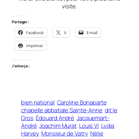
visite.
Partager :
Facebook
X
E-mail
Imprimer
J’aime ça :
bien national
Caroline Bonaparte
chapelle abbatiale Sainte-Anne
dit le
Gros
Édouard André
Jacquemart-
André
Joachim Murat
Louis VI
Lydia
Harvey
Monsieur de Vatry
Nélie