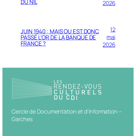
DU NIL
2026
12
JUIN 1940 ; MAIS OU EST DONC
mai
PASSÉ L’OR DE LA BANQUE DE
FRANCE ?
2026
Cercle de Documentation et d'Information –
Garches